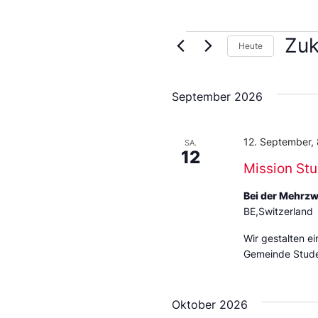
Zuk
Heute
Wähl
Sie
das
September 2026
Datu
aus.
12. September,
SA.
12
Mission St
Bei der Mehrz
BE,Switzerland
Wir gestalten e
Gemeinde Stud
Oktober 2026