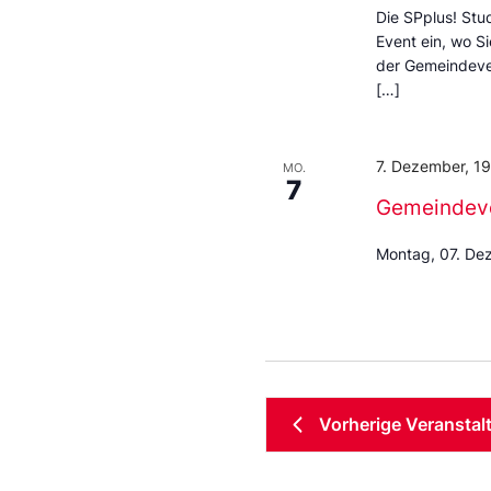
Die SPplus! Stud
Event ein, wo S
der Gemeindeve
[…]
7. Dezember, 1
MO.
7
Gemeindev
Montag, 07. De
Vorherige
Veranstal