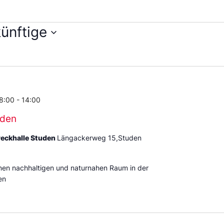
ünftige
en
m
 8:00
-
14:00
uden
weckhalle Studen
Längackerweg 15,Studen
inen nachhaltigen und naturnahen Raum in der
en